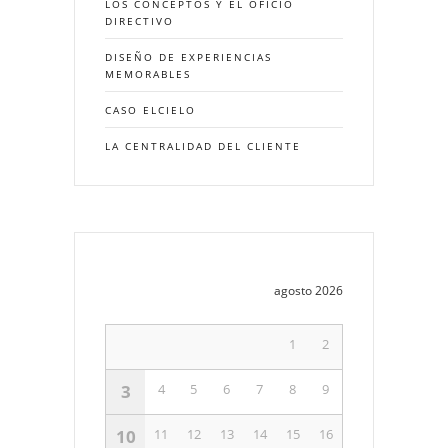
LOS CONCEPTOS Y EL OFICIO
DIRECTIVO
DISEÑO DE EXPERIENCIAS
MEMORABLES
CASO ELCIELO
LA CENTRALIDAD DEL CLIENTE
agosto 2026
1
2
3
4
5
6
7
8
9
10
11
12
13
14
15
16