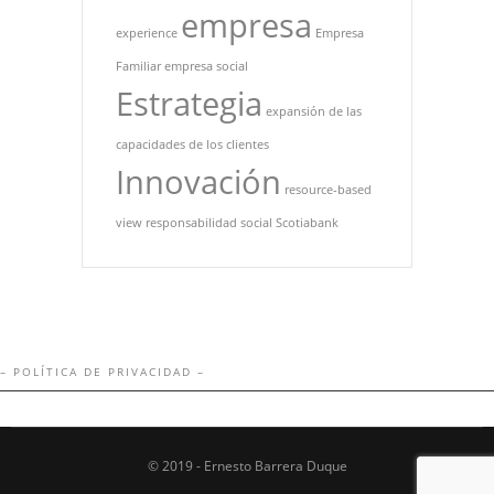
empresa
experience
Empresa
Familiar
empresa social
Estrategia
expansión de las
capacidades de los clientes
Innovación
resource-based
view
responsabilidad social
Scotiabank
– POLÍTICA DE PRIVACIDAD –
© 2019 - Ernesto Barrera Duque