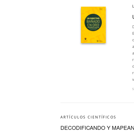
D
a
a
r
d
r
v
ARTÍCULOS CIENTÍFICOS
DECODIFICANDO Y MAPEA