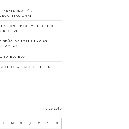
TRANSFORMACIÓN
ORGANIZACIONAL
LOS CONCEPTOS Y EL OFICIO
DIRECTIVO
DISEÑO DE EXPERIENCIAS
MEMORABLES
CASO ELCIELO
LA CENTRALIDAD DEL CLIENTE
marzo 2019
L
M
X
J
V
S
D