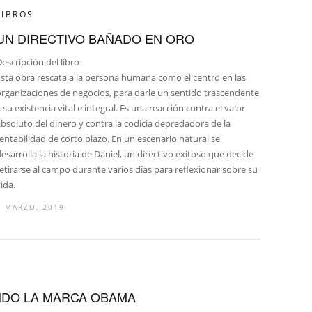
LIBROS
UN DIRECTIVO BAÑADO EN ORO
escripción del libro
Esta obra rescata a la persona humana como el centro en las
organizaciones de negocios, para darle un sentido trascendente
 su existencia vital e integral. Es una reacción contra el valor
bsoluto del dinero y contra la codicia depredadora de la
entabilidad de corto plazo. En un escenario natural se
esarrolla la historia de Daniel, un directivo exitoso que decide
etirarse al campo durante varios días para reflexionar sobre su
ida.
5 MARZO, 2019
NDO LA MARCA OBAMA