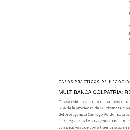
a
r
c
g
l
CASOS PRÁCTICOS DE NEGOCIO
MULTIBANCA COLPATRIA: 
El caso evidencia el reto de cambios estr
51% de la propiedad de Multibanca Colpatr
del protagonista Santiago Perdomo, presid
estrategia actual y su vigencia para el m
competitivas que podía traer para su nego