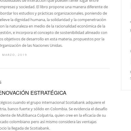
posibilidades de interacción que pueden tener lugar entre
empresas y sociedad. El libro propone una manera diferente de
bordar los estudios y prácticas organizacionales, poniendo de
elieve la dignidad humana, la solidaridad y la compenetración
on la naturaleza en medio de la racionalidad económica de la
estión, e incorpora el concepto de sostenibilidad alineado con
os objetivos de desarrollo en esta materia, propuestos por la
Organización de las Naciones Unidas.
6 MARZO, 2019
S
RENOVACIÓN ESTRATÉGICA
atégicos cuando el grupo internacional Scotiabank adquiere el
ia, banco fuerte y sólido en Colombia. Se evidencia el desafío
ente de Multibanca Colpatria, quien cree en la eficacia de su
ercado colombiano pero así mismo considera las ventajas
cio la llegada de Scotiabank.