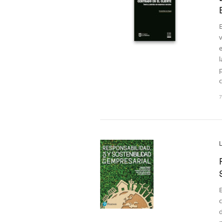
E
v
e
p
E
c
d