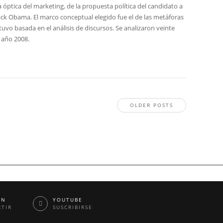
la óptica del marketing, de la propuesta política del candidato a
ack Obama. El marco conceptual elegido fue el de las metáforas
uvo basada en el análisis de discursos. Se analizaron veinte
 año 2008.
OLDER POSTS
IN
YOUTUBE
TIR
SUSCRIBIRSE